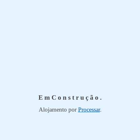
E m C o n s t r u ç ã o .
Alojamento por
Processar
.